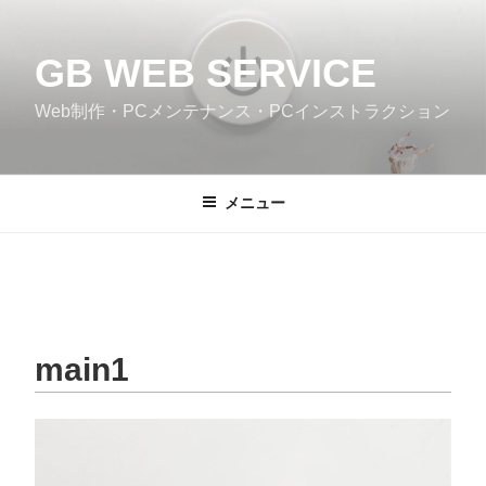
コ
ン
GB WEB SERVICE
テ
ン
Web制作・PCメンテナンス・PCインストラクション
ツ
へ
ス
メニュー
キ
ッ
プ
main1