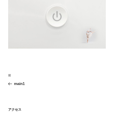
投
前
前
稿
の
main1
投
ナ
稿
ビ
ゲ
アクセス