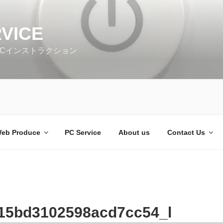
VICE
PCインストラクション
eb Produce
PC Service
About us
Contact Us
15bd3102598acd7cc54_l