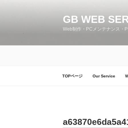
コ
ン
GB WEB SER
テ
ン
Web制作・PCメンテナンス・
ツ
へ
ス
キ
ッ
プ
TOPページ
Our Service
W
a63870e6da5a4